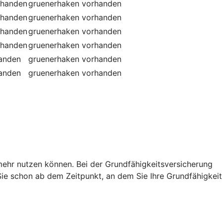
rhanden
gruenerhaken
vorhanden
rhanden
gruenerhaken
vorhanden
rhanden
gruenerhaken
vorhanden
rhanden
gruenerhaken
vorhanden
handen
gruenerhaken
vorhanden
handen
gruenerhaken
vorhanden
t mehr nutzen können. Bei der Grundfähigkeitsversicherung
e schon ab dem Zeitpunkt, an dem Sie Ihre Grundfähigkeit