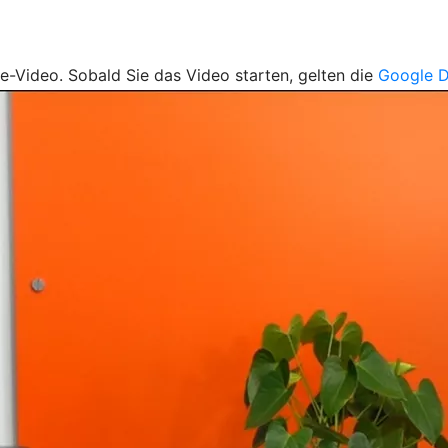
be-Video. Sobald Sie das Video starten, gelten die
Google D