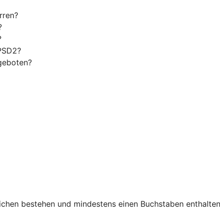
rren?
?
?
 PSD2?
geboten?
chen bestehen und mindestens einen Buchstaben enthalten. 