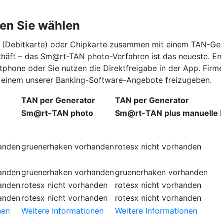
en Sie wählen
rd (Debitkarte) oder Chipkarte zusammen mit einem TAN-Ge
schäft – das Sm@rt-TAN photo-Verfahren ist das neueste. E
tphone oder Sie nutzen die Direktfreigabe in der App. Fi
in einem unserer Banking-Software-Angebote freizugeben.
TAN per Generator
TAN per Generator
Sm@rt-TAN photo
Sm@rt-TAN plus manuelle
anden
gruenerhaken
vorhanden
rotesx
nicht vorhanden
anden
gruenerhaken
vorhanden
gruenerhaken
vorhanden
anden
rotesx
nicht vorhanden
rotesx
nicht vorhanden
anden
rotesx
nicht vorhanden
rotesx
nicht vorhanden
nen
Weitere Informationen
Weitere Informationen