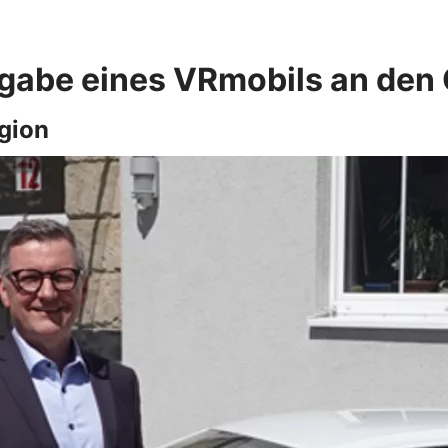
bergabe eines VRmobils an de
egion