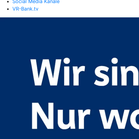
Social Media Kanäle
VR-Bank.tv