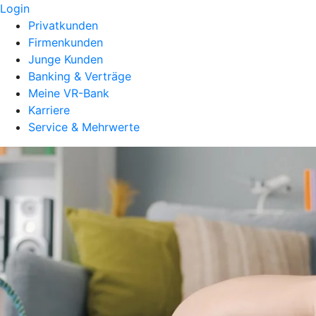
Login
Privatkunden
Firmenkunden
Junge Kunden
Banking & Verträge
Meine VR-Bank
Karriere
Service & Mehrwerte