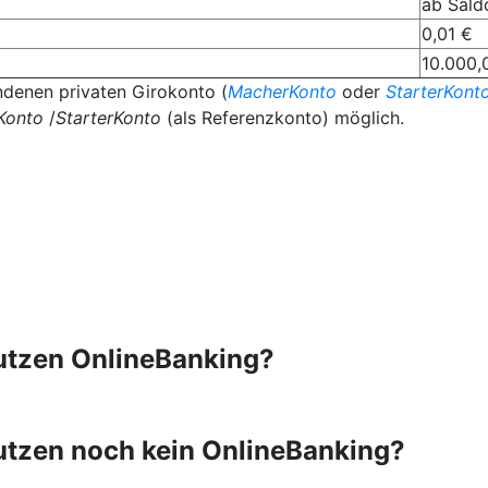
ab Sald
0,01 €
10.000,
ndenen privaten Girokonto (
MacherKonto
oder
StarterKont
Konto
/
StarterKonto
(als Referenzkonto) möglich.
nutzen OnlineBanking?
nutzen noch kein OnlineBanking?